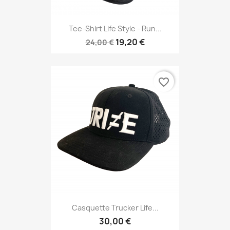
Tee-Shirt Life Style - Run...
19,20 €
24,00 €
favorite_border
Casquette Trucker Life...
30,00 €