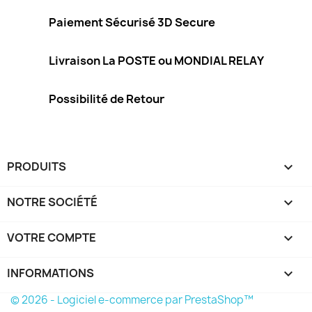
Paiement Sécurisé 3D Secure
Livraison La POSTE ou MONDIAL RELAY
Possibilité de Retour
PRODUITS

NOTRE SOCIÉTÉ

VOTRE COMPTE

INFORMATIONS
keyboard_arrow_down
© 2026 - Logiciel e-commerce par PrestaShop™