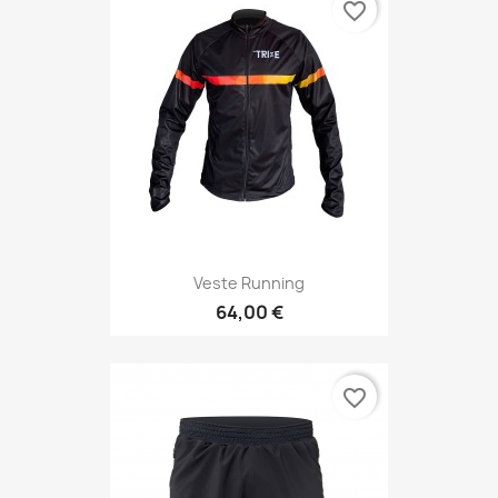
favorite_border
Veste Running
64,00 €
favorite_border