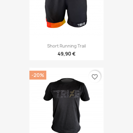
Short Running Trail
49,90 €
-20%
favorite_border