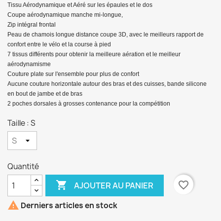
Tissu Aérodynamique et Aéré sur les épaules et le dos
Coupe aérodynamique manche mi-longue,
Zip intégral frontal
Peau de chamois longue distance coupe 3D, avec le meilleurs rapport de
confort entre le vélo et la course à pied
7 tissus différents pour obtenir la meilleure aération et le meilleur
aérodynamisme
Couture plate sur l'ensemble pour plus de confort
Aucune couture horizontale autour des bras et des cuisses, bande silicone
en bout de jambe et de bras
2 poches dorsales à grosses contenance pour la compétition
Taille : S
Quantité

favorite_border
AJOUTER AU PANIER

Derniers articles en stock